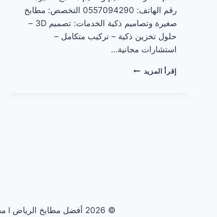
رقم الهاتف: 0557094290 التخصص: مطابخ
صغيرة وتصاميم ذكية الخدمات: تصميم 3D –
حلول تخزين ذكية – تركيب متكامل –
استشارات مجانية…
مطابخ
إقرأ المزيد
صغيرة
في
الرياض
© 2026 أفضل مطابخ الرياض l مطابخ الرياض الأولى - قالب ووردبريس بواسطة