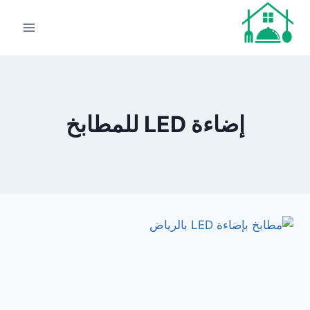
لتجاوز
لى
لمحتوى
إضاءة LED للمطابخ