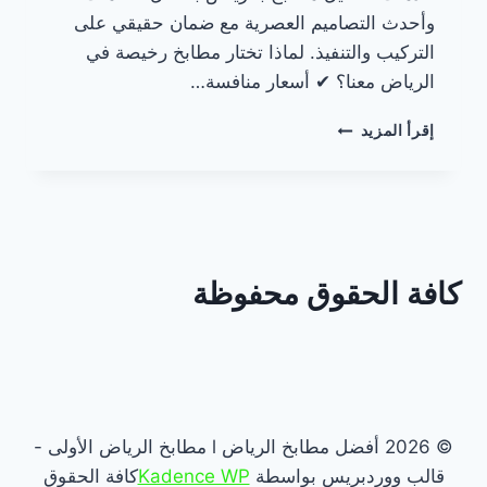
وأحدث التصاميم العصرية مع ضمان حقيقي على
التركيب والتنفيذ. لماذا تختار مطابخ رخيصة في
الرياض معنا؟ ✔ أسعار منافسة…
مطابخ
إقرأ المزيد
رخيصة
في
الرياض
اتصل
الآن:
كافة الحقوق محفوظة
0557094290
© 2026 أفضل مطابخ الرياض l مطابخ الرياض الأولى -
قالب ووردبريس بواسطة
Kadence WP
كافة الحقوق