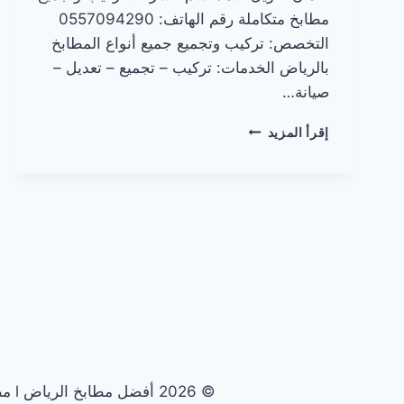
مطابخ متكاملة رقم الهاتف: 0557094290
التخصص: تركيب وتجميع جميع أنواع المطابخ
بالرياض الخدمات: تركيب – تجميع – تعديل –
صيانة…
تركيب
إقرأ المزيد
مطابخ
في
الرياض
© 2026 أفضل مطابخ الرياض l مطابخ الرياض الأولى - قالب ووردبريس بواسطة