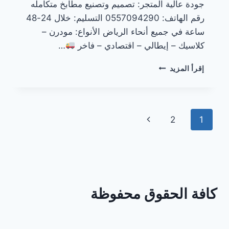
جودة عالية المتجر: تصميم وتصنيع مطابخ متكامله
رقم الهاتف: 0557094290 التسليم: خلال 24-48
ساعة في جميع أنحاء الرياض الأنواع: مودرن –
كلاسيك – إيطالي – اقتصادي – فاخر
…
مطابخ
إقرأ المزيد
جاهزة
في
الرياض
تنقل
الصفحة
2
1
الصفحة
التالية
كافة الحقوق محفوظة