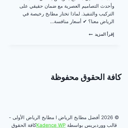
وأحدث التصاميم العصرية مع ضمان حقيقي على
التركيب والتنفيذ. لماذا تختار مطابخ رخيصة في
الرياض معنا؟ ✔ أسعار منافسة…
مطابخ
إقرأ المزيد
رخيصة
في
الرياض
اتصل
الآن:
كافة الحقوق محفوظة
0557094290
© 2026 أفضل مطابخ الرياض l مطابخ الرياض الأولى -
قالب ووردبريس بواسطة
Kadence WP
كافة الحقوق