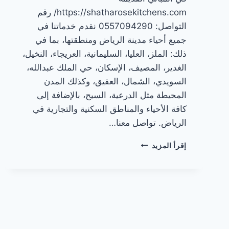
https://shatharosekitchens.com/ رقم
التواصل: 0557094290 نقدم خدماتنا في
جميع أحياء مدينة الرياض ومنطقتها، بما في
ذلك: الملز، العليا، السليمانية، العريجاء، النخيل،
الغدير، المصيف، الإسكان، حي الملك عبدالله،
السويدي، الشمال، العقيق، وكذلك المدن
المحيطة مثل الدرعية، السيح، بالإضافة إلى
كافة الأحياء والمناطق السكنية والتجارية في
الرياض. تواصل معنا…
تحديات
إقرأ المزيد
تركيب
شفاطات
المطابخ
الألمنيوم
في
المباني
القديمة