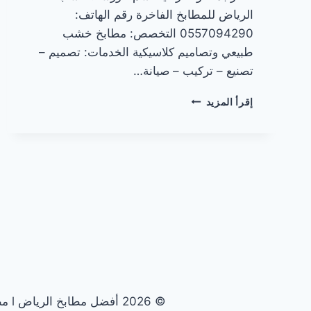
الرياض للمطابخ الفاخرة رقم الهاتف:
0557094290 التخصص: مطابخ خشب
طبيعي وتصاميم كلاسيكية الخدمات: تصميم –
تصنيع – تركيب – صيانة…
مطابخ
إقرأ المزيد
خشب
في
الرياض
© 2026 أفضل مطابخ الرياض l مطابخ الرياض الأولى - قالب ووردبريس بواسطة