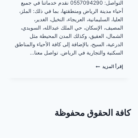
التواصل: 0557094290 نقدم خدماتنا في جميع
أحياء مدينة الرياض ومنطقتها، بما في ذلك: الملز،
العليا، السليمانية، العريجاء، النخيل، الغدير،
المصيف، الإسكان، حي الملك عبدالله، السويدي،
الشمال، العقيق، وكذلك المدن المحيطة مثل
الدرعية، السيح، بالإضافة إلى كافة الأحياء والمناطق
السكنية والتجارية في الرياض. تواصل معنا…
تحديات
إقرأ المزيد
تركيب
شفاطات
المطابخ
الألمنيوم
في
المباني
كافة الحقوق محفوظة
القديمة