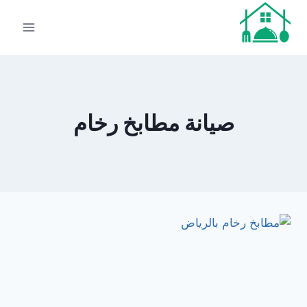
لتجاوز
لى
لمحتوى
صيانة مطابخ رخام