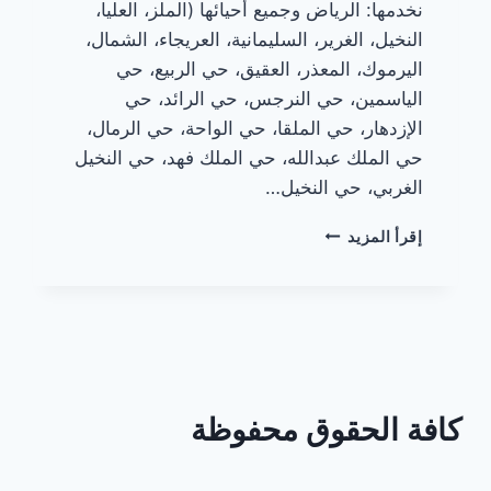
نخدمها: الرياض وجميع أحيائها (الملز، العليا،
النخيل، الغرير، السليمانية، العريجاء، الشمال،
اليرموك، المعذر، العقيق، حي الربيع، حي
الياسمين، حي النرجس، حي الرائد، حي
الإزدهار، حي الملقا، حي الواحة، حي الرمال،
حي الملك عبدالله، حي الملك فهد، حي النخيل
الغربي، حي النخيل…
تصاميم
إقرأ المزيد
شفاطات
المطابخ
الألمنيوم
كافة الحقوق محفوظة