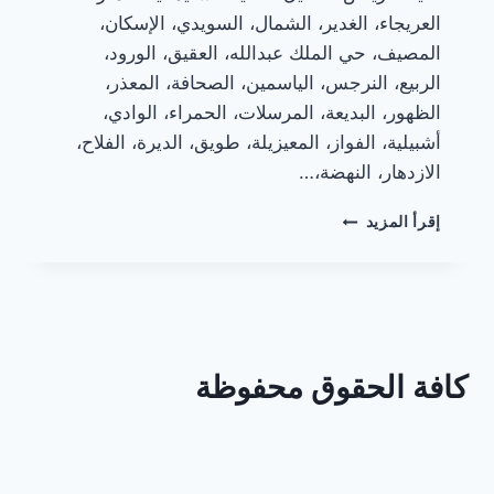
العريجاء، الغدير، الشمال، السويدي، الإسكان،
المصيف، حي الملك عبدالله، العقيق، الورود،
الربيع، النرجس، الياسمين، الصحافة، المعذر،
الظهور، البديعة، المرسلات، الحمراء، الوادي،
أشبيلية، الفواز، المعيزيلة، طويق، الديرة، الفلاح،
الازدهار، النهضة،…
تطوير
إقرأ المزيد
شفاطات
المطابخ
الألمنيوم
كافة الحقوق محفوظة