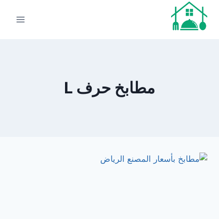
لتجاوز
لى
لمحتوى
مطابخ حرف L