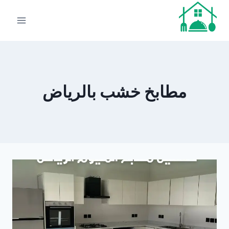
لتجاوز
لى
لمحتوى
مطابخ خشب بالرياض