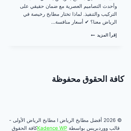
وأحدث التصاميم العصرية مع ضمان حقيقي على
التركيب والتنفيذ. لماذا تختار مطابخ رخيصة في
الرياض معنا؟ ✔ أسعار منافسة…
مطابخ
إقرأ المزيد
رخيصة
في
الرياض
اتصل
الآن:
كافة الحقوق محفوظة
0557094290
© 2026 أفضل مطابخ الرياض l مطابخ الرياض الأولى -
قالب ووردبريس بواسطة
Kadence WP
كافة الحقوق