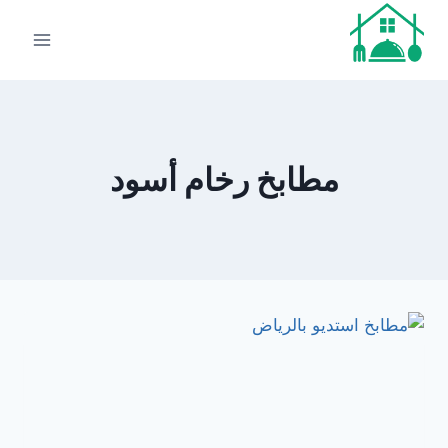
لتجاوز
لى
لمحتوى
مطابخ رخام أسود