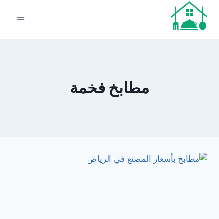
لتجاوز
لى
لمحتوى
مطابخ فخمة