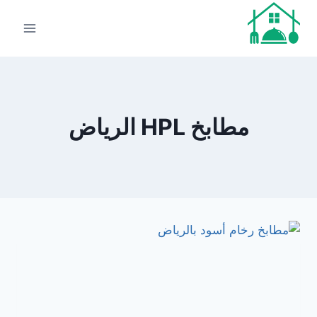
لتجاوز
لى
لمحتوى
مطابخ HPL الرياض