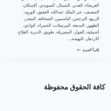
العريجاء، الغدير، الشمال، السويدي، الإسكان،
المصيف، حي الملك عبدالله، العقيق، الورود،
الربيع، النرجس، الياسمين، الصحافة، المعذر،
الظهور، البديعة، المرسلات، الحمراء، الوادي،
أشبيلية، الفواز، المعيزيلة، طويق، الديرة، الفلاح،
الازدهار، النهضة،…
تطوير
إقرأ المزيد
شفاطات
المطابخ
الألمنيوم
كافة الحقوق محفوظة