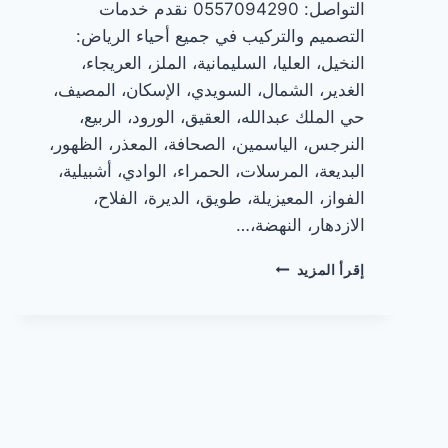
التواصل: 0557094290 نقدم خدمات
التصميم والتركيب في جميع أحياء الرياض:
النخيل، العليا، السليمانية، الملز، العريجاء،
الغدير، الشمال، السويدي، الإسكان، المصيف،
حي الملك عبدالله، العقيق، الورود، الربيع،
النرجس، الياسمين، الصحافة، المعذر، الظهور،
البديعة، المرسلات، الحمراء، الوادي، أشبيلية،
الفواز، المعيزيلة، طويق، الديرة، الفلاح،
الازدهار، النهضة،…
صيحات
إقرأ المزيد
تصميم
شفاطات
المطابخ
الألمنيوم